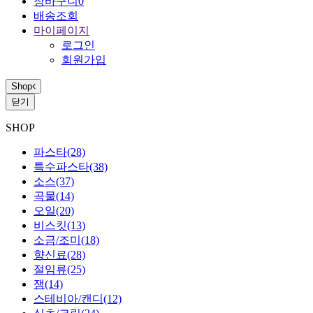
장바구니
0
배송조회
마이페이지
로그인
회원가입
Shop
닫기
SHOP
파스타
(28)
특수파스타
(38)
소스
(37)
곡물
(14)
오일
(20)
비스킷
(13)
소금/조미
(18)
향신료
(28)
절임류
(25)
잼
(14)
스테비아/캔디
(12)