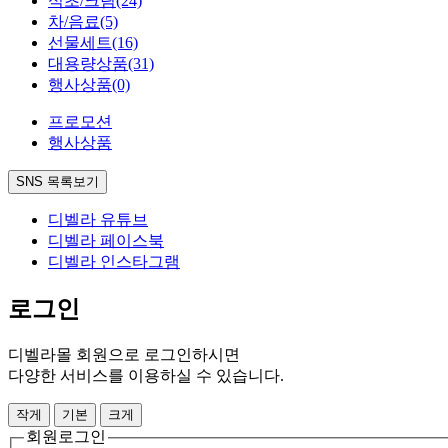
식초/크림
(24)
차/음료
(5)
선물세트
(16)
대용량상품
(31)
행사상품
(0)
프로모션
행사상품
SNS 목록보기
디벨라 유튜브
디벨라 페이스북
디벨라 인스타그램
로그인
디벨라몰 회원으로 로그인하시면
다양한 서비스를 이용하실 수 있습니다.
작게
기본
크게
회원로그인