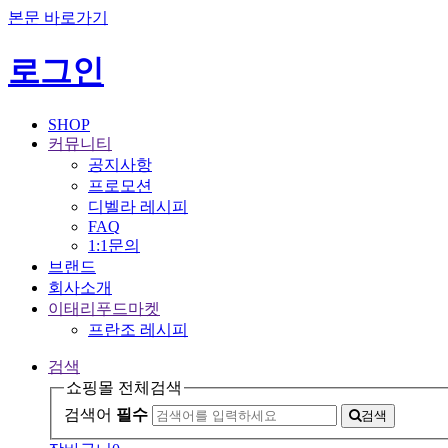
본문 바로가기
로그인
SHOP
커뮤니티
공지사항
프로모션
디벨라 레시피
FAQ
1:1문의
브랜드
회사소개
이태리푸드마켓
프란조 레시피
검색
쇼핑몰 전체검색
검색어
필수
검색