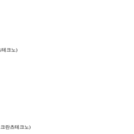
츠테크노)
동,크란츠테크노)