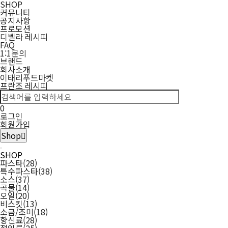
메
필
선
검
검
장
배
마
디
디
디
현
팩
메
주
유
페
인
SNS
SHOP
검
닫
인
목
수
물
색
색
바
송
이
벨
벨
벨
재
스
일
소
튜
이
스
커뮤니티
색
록
기
으
세
어
구
조
페
라
라
라
상
브
스
타
공지사항
보
로
트
니
회
이
유
페
인
품
북
그
프로모션
기
상
지
튜
이
스
분
램
디벨라 레시피
품
브
스
타
류
FAQ
리
북
그
와
1:1문의
스
램
관
브랜드
트
련
회사소개
된
이태리푸드마켓
분
프란조 레시피
류
0
로그인
회원가입
Shop
SHOP
파스타
(28)
특수파스타
(38)
소스
(37)
곡물
(14)
오일
(20)
비스킷
(13)
소금/조미
(18)
향신료
(28)