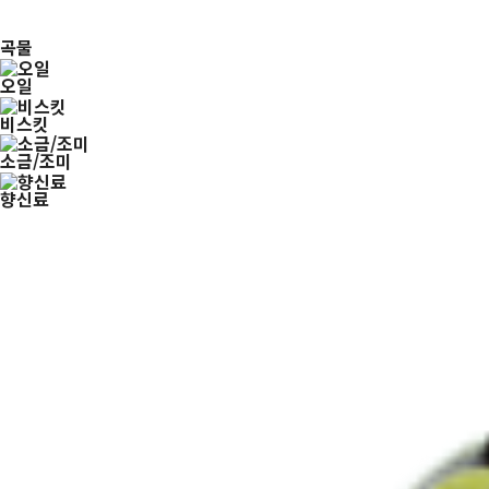
곡물
오일
비스킷
소금/조미
향신료