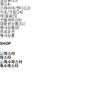
절임류
(25)
잼
(14)
스테비아/캔디
(12)
식초/크림
(24)
차/음료
(5)
선물세트
(16)
대용량상품
(31)
행사상품
(0)
프로모션
행사상품
SHOP
파스타
특수파스타