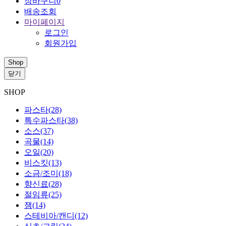
장바구니
0
배송조회
마이페이지
로그인
회원가입
Shop
닫기
SHOP
파스타
(28)
특수파스타
(38)
소스
(37)
곡물
(14)
오일
(20)
비스킷
(13)
소금/조미
(18)
향신료
(28)
절임류
(25)
잼
(14)
스테비아/캔디
(12)