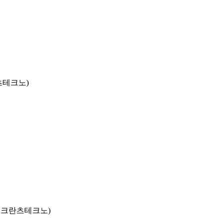
츠테크노)
동,크란츠테크노)