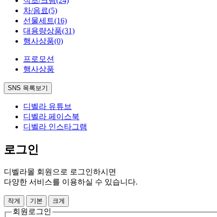
식초/크림
(24)
차/음료
(5)
선물세트
(16)
대용량상품
(31)
행사상품
(0)
프로모션
행사상품
SNS 목록보기
디벨라 유튜브
디벨라 페이스북
디벨라 인스타그램
로그인
디벨라몰 회원으로 로그인하시면
다양한 서비스를 이용하실 수 있습니다.
작게
기본
크게
회원로그인