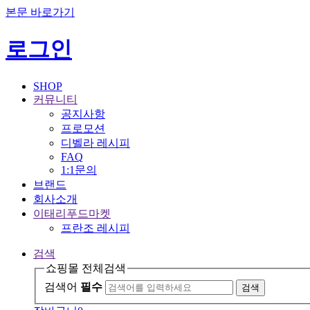
본문 바로가기
로그인
SHOP
커뮤니티
공지사항
프로모션
디벨라 레시피
FAQ
1:1문의
브랜드
회사소개
이태리푸드마켓
프란조 레시피
검색
쇼핑몰 전체검색
검색어
필수
검색