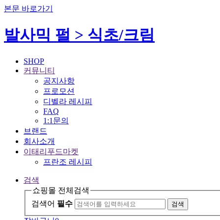
본문 바로가기
발사믹 펄 > 식초/크림
SHOP
커뮤니티
공지사항
프로모션
디벨라 레시피
FAQ
1:1문의
브랜드
회사소개
이태리푸드마켓
프란조 레시피
검색
쇼핑몰 전체검색
검색어
필수
검색