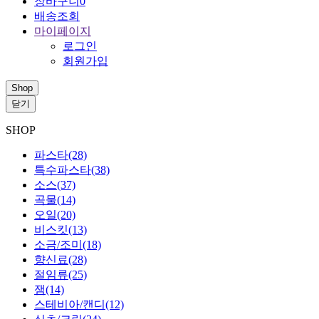
장바구니
0
배송조회
마이페이지
로그인
회원가입
Shop
닫기
SHOP
파스타
(28)
특수파스타
(38)
소스
(37)
곡물
(14)
오일
(20)
비스킷
(13)
소금/조미
(18)
향신료
(28)
절임류
(25)
잼
(14)
스테비아/캔디
(12)