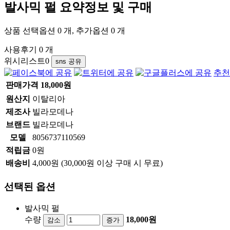
발사믹 펄
요약정보 및 구매
상품 선택옵션 0 개, 추가옵션 0 개
사용후기 0 개
위시리스트
0
sns 공유
추천
판매가격
18,000
원
원산지
이탈리아
제조사
빌라모데나
브랜드
빌라모데나
모델
8056737110569
적립금
0원
배송비
4,000원 (30,000원 이상 구매 시 무료)
선택된 옵션
발사믹 펄
수량
18,000원
감소
증가