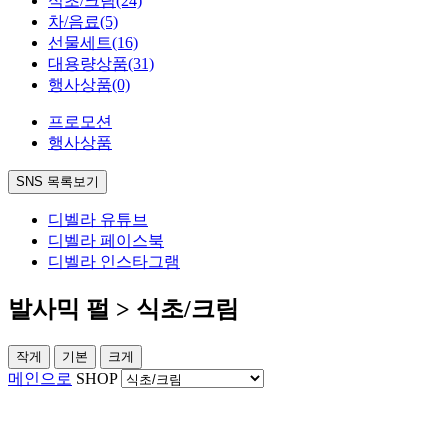
식초/크림
(24)
차/음료
(5)
선물세트
(16)
대용량상품
(31)
행사상품
(0)
프로모션
행사상품
SNS 목록보기
디벨라 유튜브
디벨라 페이스북
디벨라 인스타그램
발사믹 펄 > 식초/크림
작게
기본
크게
메인으로
SHOP