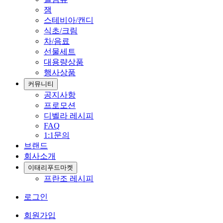
잼
스테비아/캔디
식초/크림
차/음료
선물세트
대용량상품
행사상품
커뮤니티
공지사항
프로모션
디벨라 레시피
FAQ
1:1문의
브랜드
회사소개
이태리푸드마켓
프란조 레시피
로그인
회원가입