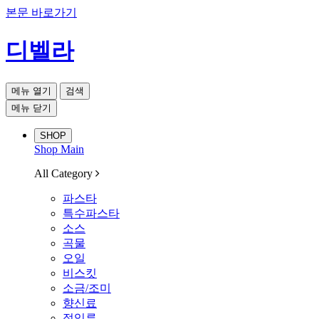
본문 바로가기
디벨라
메뉴 열기
검색
메뉴 닫기
SHOP
Shop Main
All Category
파스타
특수파스타
소스
곡물
오일
비스킷
소금/조미
향신료
절임류