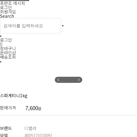
프란조 레시피
로그인
회원가입
Search
로그인
0
장바구니
온라인샵
배송조회
스파게티니1kg
7,600
판매가격
원
브랜드
디벨라
모델
8005121010091