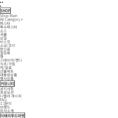
필
디
상
SNS
디
디
디
스
배
새
새
팩
메
주
(주)
유
페
인
메
검
메
닫
수
벨
품
목
벨
벨
벨
파
송
창
창
스
일
소
영
튜
이
스
뉴
색
뉴
기
라
명
록
라
라
라
게
정
인
브
스
타
SHOP
보
유
페
인
티
보
코
북
그
열
닫
Shop Main
기
튜
이
스
니
퍼
램
기
기
All Category
브
스
타
1kg
레
파스타
북
그
>
이
특수파스타
램
파
션
소스
스
곡물
타
오일
비스킷
소금/조미
향신료
절임류
잼
스테비아/캔디
식초/크림
차/음료
선물세트
대용량상품
행사상품
커뮤니티
공지사항
프로모션
디벨라 레시피
FAQ
1:1문의
브랜드
회사소개
이태리푸드마켓