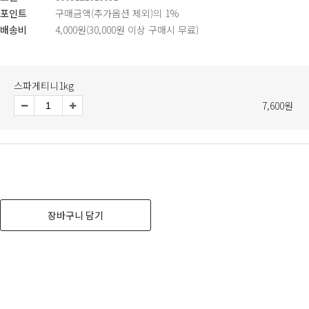
포인트
구매금액(추가옵션 제외)의 1%
배송비
4,000원(30,000원 이상 구매시 무료)
수
감
증
소
가
량
스파게티니1kg
7,600원