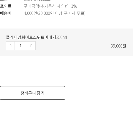
포인트
구매금액(추가옵션 제외)의 1%
배송비
4,000원(30,000원 이상 구매시 무료)
수
감
증
소
가
량
플레티넘화이트스위트비네거250ml
39,000원