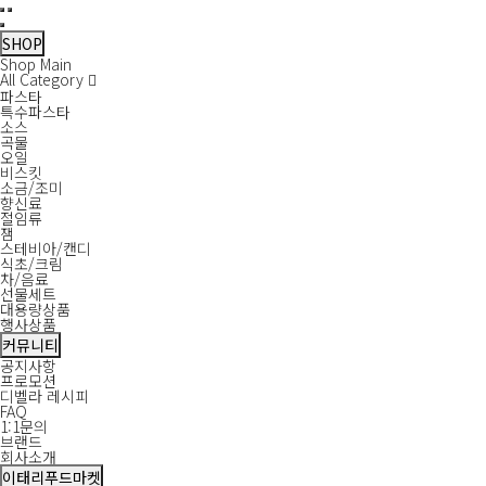
필
디
상
SNS
디
디
디
플
배
새
새
팩
메
주
(주)
유
페
인
메
검
메
닫
수
벨
품
목
벨
벨
벨
레
송
창
창
스
일
소
영
튜
이
스
뉴
색
뉴
기
라
명
록
라
라
라
티
정
인
브
스
타
SHOP
보
유
페
인
넘
보
코
북
그
열
닫
Shop Main
기
튜
이
스
화
퍼
램
기
기
All Category
브
스
타
이
레
파스타
북
그
트
이
특수파스타
램
스
션
소스
위
곡물
트
오일
비
비스킷
네
소금/조미
거
향신료
250ml
절임류
>
잼
식
스테비아/캔디
초/
식초/크림
크
차/음료
림
선물세트
대용량상품
행사상품
커뮤니티
공지사항
프로모션
디벨라 레시피
FAQ
1:1문의
브랜드
회사소개
이태리푸드마켓