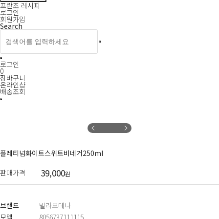
프란조 레시피
로그인
회원가입
Search
로그인
0
장바구니
온라인샵
배송조회
플레티넘화이트스위트비네거250ml
39,000
판매가격
원
브랜드
빌라모데나
모델
8056737111115