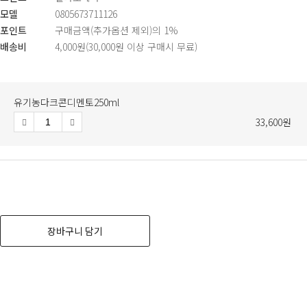
모델
0805673711126
포인트
구매금액(추가옵션 제외)의 1%
배송비
4,000원(30,000원 이상 구매시 무료)
수
감
증
소
가
량
유기농다크콘디멘토250ml
33,600원