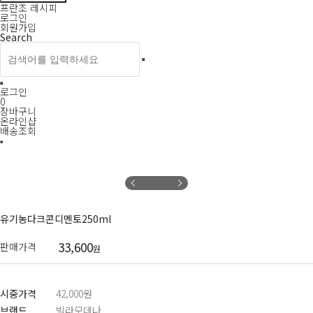
프란조 레시피
로그인
회원가입
Search
로그인
0
장바구니
온라인샵
배송조회
유기농다크콘디멘토250ml
33,600
판매가격
원
시중가격
42,000원
브랜드
빌라모데나