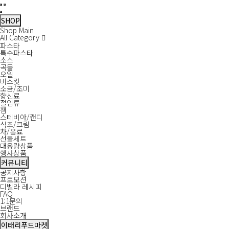
필
디
상
SNS
디
디
디
유
배
새
새
팩
메
주
(주)
유
페
인
메
검
메
닫
수
벨
품
목
벨
벨
벨
기
송
창
창
스
일
소
영
튜
이
스
뉴
색
뉴
기
라
명
록
라
라
라
농
정
인
브
스
타
SHOP
보
유
페
인
다
보
코
북
그
열
닫
Shop Main
기
튜
이
스
크
퍼
램
기
기
All Category
브
스
타
콘
레
파스타
북
그
디
이
특수파스타
램
멘
션
소스
토
곡물
250ml
오일
>
비스킷
식
소금/조미
초/
향신료
크
절임류
림
잼
스테비아/캔디
식초/크림
차/음료
선물세트
대용량상품
행사상품
커뮤니티
공지사항
프로모션
디벨라 레시피
FAQ
1:1문의
브랜드
회사소개
이태리푸드마켓