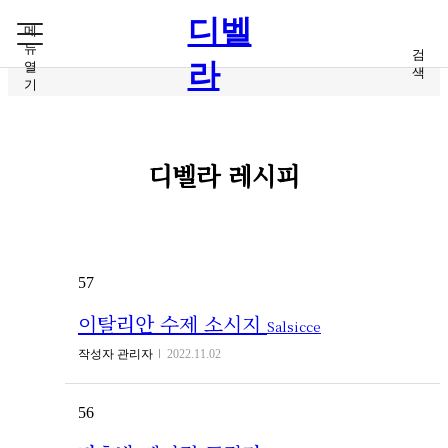
본문 바로가기
디벨
메
뉴
검
라
열
색
기
디벨라 레시피
57
이탈리안 수제 소시지
Salsicce
작성자
관리자
2022.11.02
56