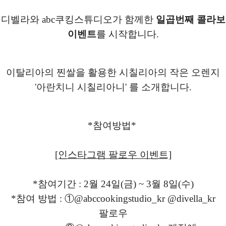
디벨라와 abc쿠킹스튜디오가 함께한
일곱
번
째
콜라보
이벤트
를 시작합니다.
이탈리아의 찐쌀을 활용한 시칠리아의 작은 오렌지
'아란치니 시칠리아니' 를
소개합니다.
*참여방법*
[인스타그램 팔로우 이벤트]
*참여기간 : 2월 24일(금) ~ 3월 8일(수)
*참여 방법 :
①
@abccookingstudio_kr @divella_kr
팔로우