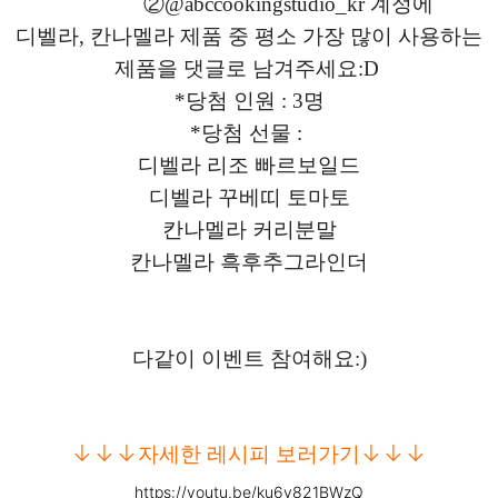
②@
abccookingstudio_kr 계정에
디벨라, 칸나멜라 제품 중 평소 가장 많이 사용하는
제품을 댓글로 남겨주세요
:D
*당첨 인원 : 3명
*당첨 선물 :
디벨라 리조 빠르보일드
디벨라 꾸베띠 토마토
칸나멜라 커리분말
칸나멜라 흑후추그라인더
다같이 이벤트 참여해요:)
↓
↓
↓
↓
↓
↓
자세한 레시피 보러가기
https://youtu.be/ku6y821BWzQ