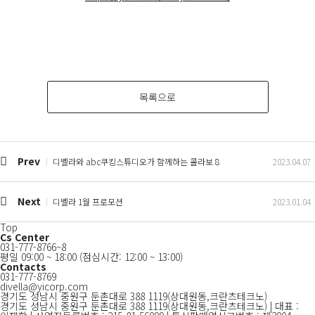
목록으로
Prev
디벨라와 abc쿠킹스튜디오가 함께하는 콜라보 8
2023.04.07
Next
디벨라 1월 프로모션
2023.01.04
Top
Cs Center
031-777-8766~8
평일 09:00 ~ 18:00
(점심시간: 12:00 ~ 13:00)
Contacts
031-777-8769
divella@yicorp.com
경기도 성남시 중원구 둔촌대로 388 1119(상대원동,크란츠테크노)
경기도 성남시 중원구 둔촌대로 388 1119(상대원동,크란츠테크노) | 대표 :