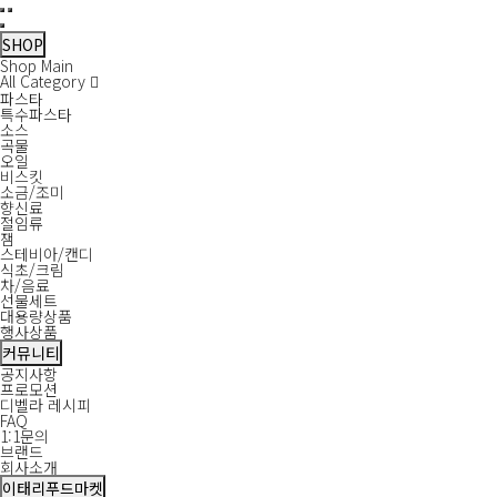
필
디
상
SNS
디
디
디
팩
메
주
(주)
유
페
인
메
검
메
닫
수
벨
품
목
벨
벨
벨
스
일
소
영
튜
이
스
뉴
색
뉴
기
라
명
록
라
라
라
인
브
스
타
SHOP
보
유
페
인
코
북
그
열
닫
Shop Main
기
튜
이
스
퍼
램
기
기
All Category
브
스
타
레
파스타
북
그
이
특수파스타
램
션
소스
곡물
오일
비스킷
소금/조미
향신료
절임류
잼
스테비아/캔디
식초/크림
차/음료
선물세트
대용량상품
행사상품
커뮤니티
공지사항
프로모션
디벨라 레시피
FAQ
1:1문의
브랜드
회사소개
이태리푸드마켓