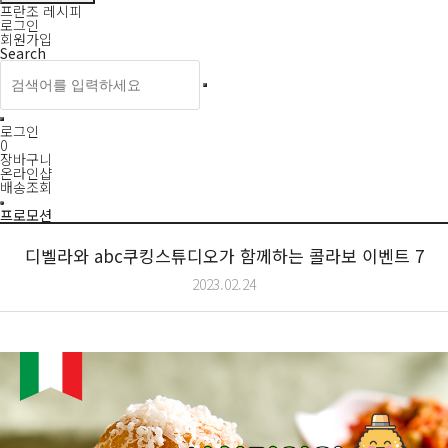
프란조 레시피
로그인
회원가입
Search
로그인
0
장바구니
온라인샵
배송조회
프로모션
디벨라와 abc쿠킹스튜디오가 함께하는 콜라보 이벤트 7
2023.02.24
본문