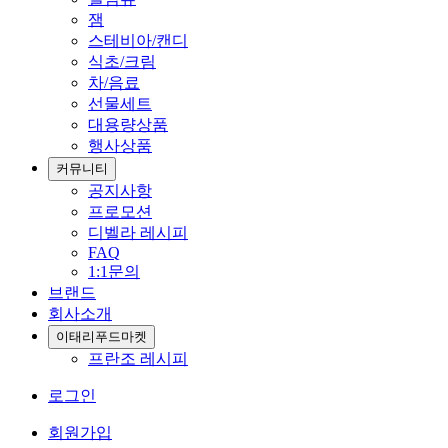
잼
스테비아/캔디
식초/크림
차/음료
선물세트
대용량상품
행사상품
커뮤니티
공지사항
프로모션
디벨라 레시피
FAQ
1:1문의
브랜드
회사소개
이태리푸드마켓
프란조 레시피
로그인
회원가입