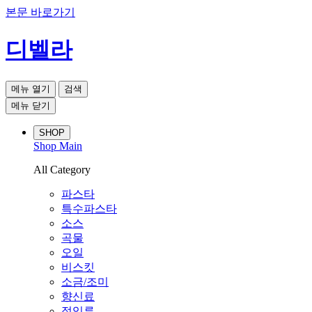
본문 바로가기
디벨라
메뉴 열기
검색
메뉴 닫기
SHOP
Shop Main
All Category
파스타
특수파스타
소스
곡물
오일
비스킷
소금/조미
향신료
절임류