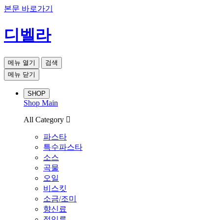
본문 바로가기
디벨라
메뉴 열기
검색
메뉴 닫기
SHOP
Shop Main
All Category
파스타
특수파스타
소스
곡물
오일
비스킷
소금/조미
향신료
절임류