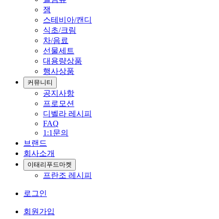
잼
스테비아/캔디
식초/크림
차/음료
선물세트
대용량상품
행사상품
커뮤니티
공지사항
프로모션
디벨라 레시피
FAQ
1:1문의
브랜드
회사소개
이태리푸드마켓
프란조 레시피
로그인
회원가입