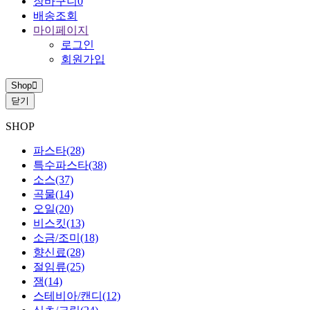
장바구니
0
배송조회
마이페이지
로그인
회원가입
Shop
닫기
SHOP
파스타
(28)
특수파스타
(38)
소스
(37)
곡물
(14)
오일
(20)
비스킷
(13)
소금/조미
(18)
향신료
(28)
절임류
(25)
잼
(14)
스테비아/캔디
(12)