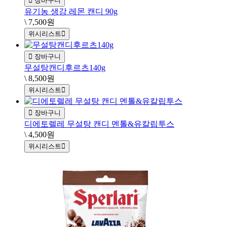
장바구니
유기농 생강 레몬 캔디 90g
\ 7,500원
위시리스트
장바구니
무설탕캔디후르츠140g
\ 8,500원
위시리스트
장바구니
디에토렐레 무설탕 캔디 멘톨&유칼립투스
\ 4,500원
위시리스트