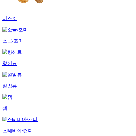
비스킷
소금/조미
향신료
절임류
잼
스테비아/캔디