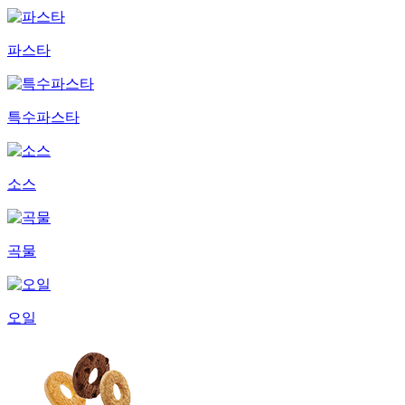
파스타
특수파스타
소스
곡물
오일