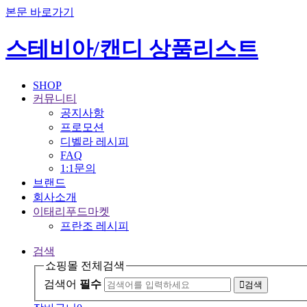
본문 바로가기
스테비아/캔디 상품리스트
SHOP
커뮤니티
공지사항
프로모션
디벨라 레시피
FAQ
1:1문의
브랜드
회사소개
이태리푸드마켓
프란조 레시피
검색
쇼핑몰 전체검색
검색어
필수
검색