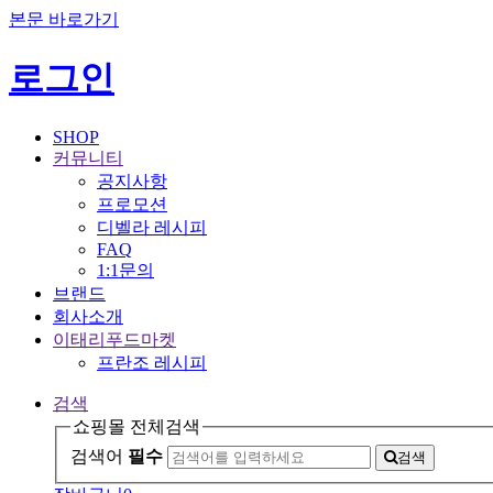
본문 바로가기
로그인
SHOP
커뮤니티
공지사항
프로모션
디벨라 레시피
FAQ
1:1문의
브랜드
회사소개
이태리푸드마켓
프란조 레시피
검색
쇼핑몰 전체검색
검색어
필수
검색