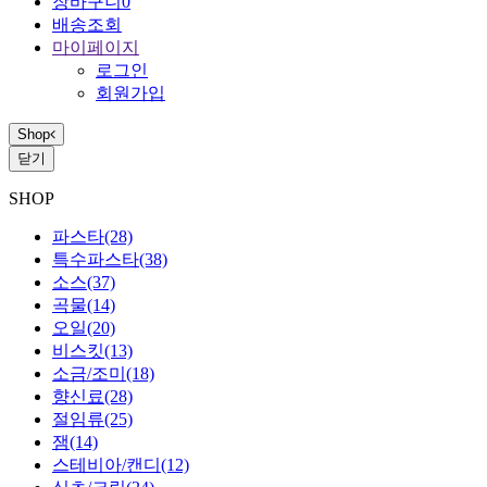
장바구니
0
배송조회
마이페이지
로그인
회원가입
Shop
닫기
SHOP
파스타
(28)
특수파스타
(38)
소스
(37)
곡물
(14)
오일
(20)
비스킷
(13)
소금/조미
(18)
향신료
(28)
절임류
(25)
잼
(14)
스테비아/캔디
(12)