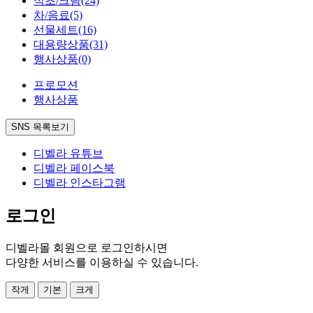
식초/크림
(24)
차/음료
(5)
선물세트
(16)
대용량상품
(31)
행사상품
(0)
프로모션
행사상품
SNS 목록보기
디벨라 유튜브
디벨라 페이스북
디벨라 인스타그램
로그인
디벨라몰 회원으로 로그인하시면
다양한 서비스를 이용하실 수 있습니다.
작게
기본
크게